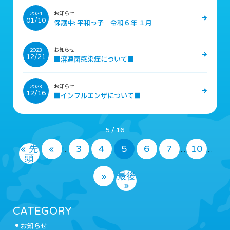
お知らせ
2024
01/10
保護中: 平和っ子 令和６年 １月
お知らせ
2023
12/21
■溶連菌感染症について■
お知らせ
2023
12/16
■インフルエンザについて■
5 / 16
« 先
«
3
4
5
6
7
10
...
...
...
頭
»
最後
»
CATEGORY
お知らせ